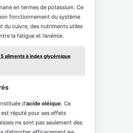
banane en termes de potassium. Ce
le bon fonctionnement du système
t du cuivre, des nutriments utiles
ontre la fatigue et l’anémie.
 15 aliments à index glycémique
rés
nstituée d’
acide oléique
. Ce
 est réputé pour ses effets
raisses ne sont pas seulement des
ps d’absorber efficacement les