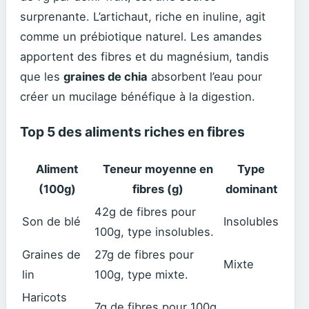
surprenante. L’artichaut, riche en inuline, agit
comme un prébiotique naturel. Les amandes
apportent des fibres et du magnésium, tandis
que les
graines de chia
absorbent l’eau pour
créer un mucilage bénéfique à la digestion.
Top 5 des aliments riches en fibres
Aliment
Teneur moyenne en
Type
(100g)
fibres (g)
dominant
42g de fibres pour
Son de blé
Insolubles
100g, type insolubles.
Graines de
27g de fibres pour
Mixte
lin
100g, type mixte.
Haricots
7g de fibres pour 100g,