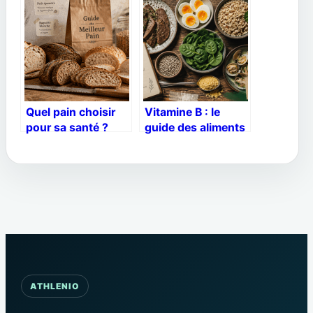
fruits : exemples et
et erreurs à éviter
explications
Quel pain choisir
Vitamine B : le
pour sa santé ?
guide des aliments
Farines complètes,
essentiels pour
fermentation
booster votre
naturelle et pièges
énergie et votre
industriels
système nerveux
ATHLENIO