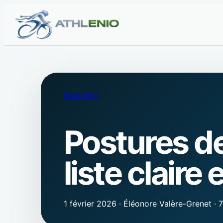
Bien-être
Postures de 
liste claire 
1 février 2026
·
Éléonore Valère-Grenet
·
7