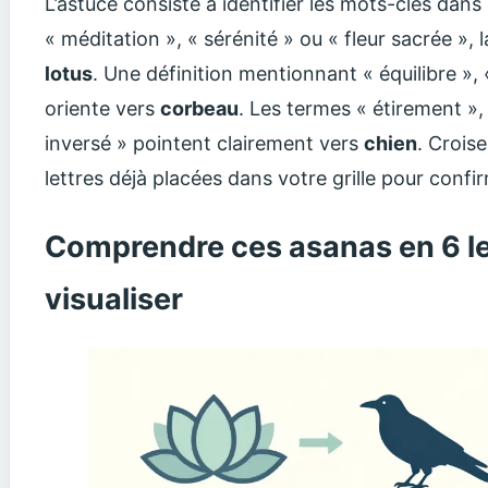
L’astuce consiste à identifier les mots-clés dans l
« méditation », « sérénité » ou « fleur sacrée »,
lotus
. Une définition mentionnant « équilibre », 
oriente vers
corbeau
. Les termes « étirement »
inversé » pointent clairement vers
chien
. Crois
lettres déjà placées dans votre grille pour confi
Comprendre ces asanas en 6 le
visualiser