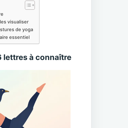
re
es visualiser
ostures de yoga
laire essentiel
lettres à connaître