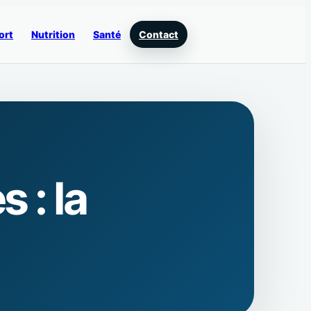
ort
Nutrition
Santé
Contact
 : la