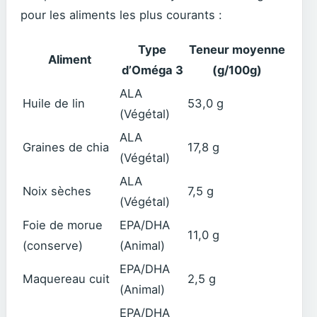
pour les aliments les plus courants :
Type
Teneur moyenne
Aliment
d’Oméga 3
(g/100g)
ALA
Huile de lin
53,0 g
(Végétal)
ALA
Graines de chia
17,8 g
(Végétal)
ALA
Noix sèches
7,5 g
(Végétal)
Foie de morue
EPA/DHA
11,0 g
(conserve)
(Animal)
EPA/DHA
Maquereau cuit
2,5 g
(Animal)
EPA/DHA