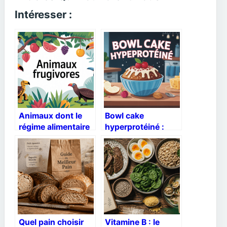
Intéresser :
Animaux dont le
Bowl cake
régime alimentaire
hyperprotéiné :
est constitué de
recettes, astuces
fruits : exemples et
et erreurs à éviter
explications
Quel pain choisir
Vitamine B : le