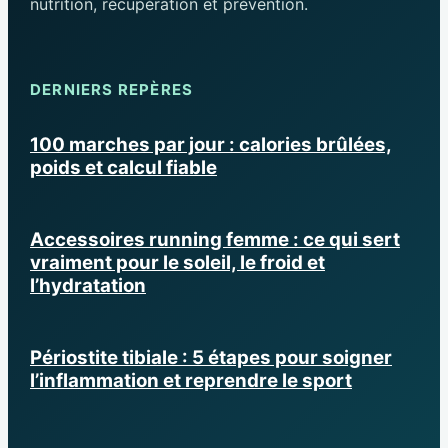
nutrition, récupération et prévention.
DERNIERS REPÈRES
100 marches par jour : calories brûlées,
poids et calcul fiable
Accessoires running femme : ce qui sert
vraiment pour le soleil, le froid et
l’hydratation
Périostite tibiale : 5 étapes pour soigner
l’inflammation et reprendre le sport