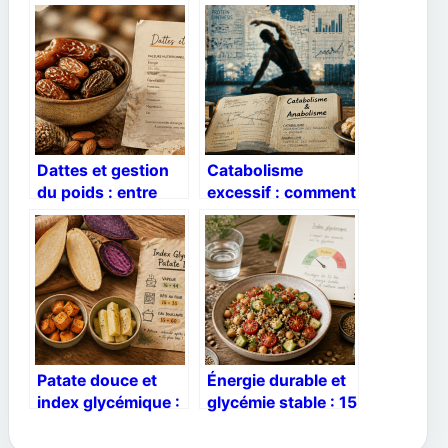
Dattes et gestion
Catabolisme
du poids : entre
excessif : comment
atout nutritionnel
stopper la
et excès calorique
dégradation
musculaire qui
freine vos résultats
Patate douce et
Énergie durable et
index glycémique :
glycémie stable : 15
3 modes de
aliments à index
cuisson pour
glycémique bas à